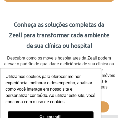
Conheça as soluções completas da
Zeall para transformar cada ambiente
de sua clínica ou hospital
Descubra como os móveis hospitalares da Zeall podem
elevar o padrão de qualidade e eficiência de sua clínica ou
hospital. Com durabilidade, design exclusivo e
conformidade com as normas de saúde, oferecemos móveis
Utilizamos cookies para oferecer melhor
personalizados para criar ambientes acolhedores e
experiência, melhorar o desempenho, analisar
funcionais. Não perca a chance de transformar seus
como você interage em nosso site e
espaços!
personalizar conteúdo. Ao utilizar este site, você
concorda com o uso de cookies.
CONVERSE CONOSCO
Ok, entendi!